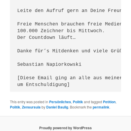
Leite den Aufruf gern an Deine Freunde 
Freie Menschen brauchen freie Medien!

100.000 Zeichner bis Mittwoch.

Der Countdown läuft…

Danke für’s Mitdenken und viele Grüße,

Sebastian Napiorkowski

[Diese Email ging an alle aus meiner Ko
um Entschuldigung]
This entry was posted in
Persönliches
,
Politik
and tagged
Petition
,
Politik
,
Zensursula
by
Daniel Baulig
. Bookmark the
permalink
.
Proudly powered by WordPress