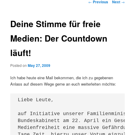
Post navigation
←
Previous
Next
→
Deine Stimme für freie
Medien: Der Countdown
läuft!
Posted on
May 27, 2009
Ich habe heute eine Mail bekommen, die ich zu gegebenen
Anlass auf diesem Wege gerne an euch weiterleiten möchte:
Liebe Leute,

auf Initiative unserer Familienminister
Bundeskabinett am 22. April ein Gesetz 
Medienfreiheit eine massive Gefährdung 
Tage Zeit, hierzu unser Votum einzulege