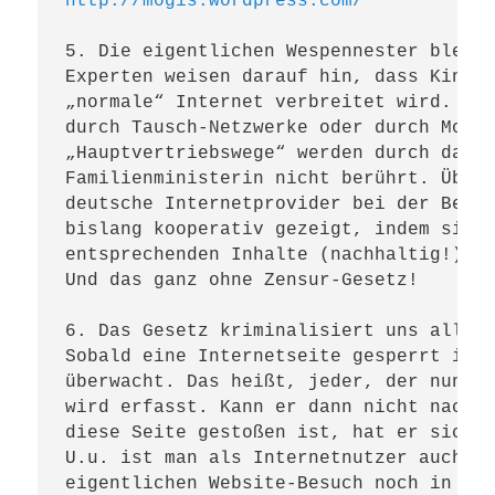
http://mogis.wordpress.com/
5. Die eigentlichen Wespennester bleibe
Experten weisen darauf hin, dass Kinder
„normale“ Internet verbreitet wird. Vie
durch Tausch-Netzwerke oder durch Mobil
„Hauptvertriebswege“ werden durch das G
Familienministerin nicht berührt. Überd
deutsche Internetprovider bei der Bekäm
bislang kooperativ gezeigt, indem sie b
entsprechenden Inhalte (nachhaltig!) vo
Und das ganz ohne Zensur-Gesetz!

6. Das Gesetz kriminalisiert uns alle

Sobald eine Internetseite gesperrt ist,
überwacht. Das heißt, jeder, der nun ve
wird erfasst. Kann er dann nicht nachwe
diese Seite gestoßen ist, hat er sich q
U.u. ist man als Internetnutzer auch ei
eigentlichen Website-Besuch noch in der