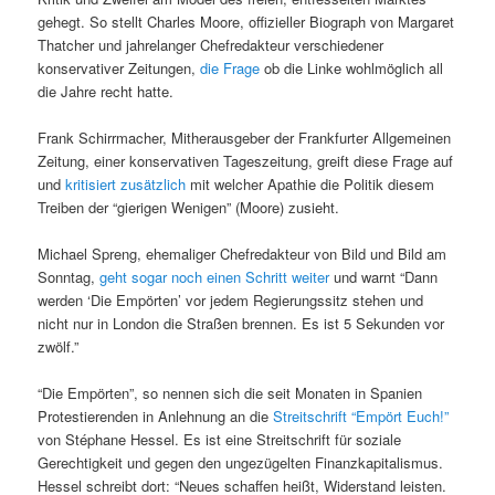
gehegt. So stellt Charles Moore, offizieller Biograph von Margaret
Thatcher und jahrelanger Chefredakteur verschiedener
konservativer Zeitungen,
die Frage
ob die Linke wohlmöglich all
die Jahre recht hatte.
Frank Schirrmacher, Mitherausgeber der Frankfurter Allgemeinen
Zeitung, einer konservativen Tageszeitung, greift diese Frage auf
und
kritisiert zusätzlich
mit welcher Apathie die Politik diesem
Treiben der “gierigen Wenigen” (Moore) zusieht.
Michael Spreng, ehemaliger Chefredakteur von Bild und Bild am
Sonntag,
geht sogar noch einen Schritt weiter
und warnt “Dann
werden ‘Die Empörten’ vor jedem Regierungssitz stehen und
nicht nur in London die Straßen brennen. Es ist 5 Sekunden vor
zwölf.”
“Die Empörten”, so nennen sich die seit Monaten in Spanien
Protestierenden in Anlehnung an die
Streitschrift “Empört Euch!”
von Stéphane Hessel. Es ist eine Streitschrift für soziale
Gerechtigkeit und gegen den ungezügelten Finanzkapitalismus.
Hessel schreibt dort: “Neues schaffen heißt, Widerstand leisten.