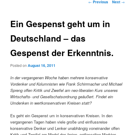
Post navigation
←
Previous
Next
→
Ein Gespenst geht um in
Deutschland – das
Gespenst der Erkenntnis.
Posted on
August 16, 2011
In der vergangenen Woche haben mehrere konservative
Vordenker und Kolumnisten wie Frank Schirrmacher und Michael
Spreng offen Kritik und Zweifel am neo-liberalen Kurs unseres
Wirtschafts- und Gesellschatsordnung geäußert. Findet ein
Umdenken in wertkonservativen Kreisen statt?
Es geht ein Gespenst um in konservativen Kreisen. In den
vergangenen Tagen haben viele große und einflussreise
konservative Denker und Lenker unabhängig voneinander offen
Kritik und Zweifel am Model des freien, entfesselten Marktes