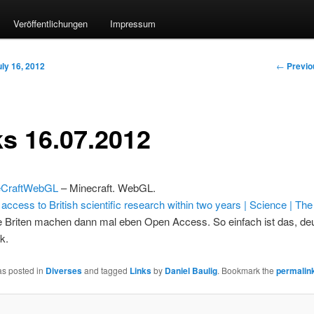
Veröffentlichungen
Impressum
Post nav
←
Previo
uly 16, 2012
ks 16.07.2012
eCraftWebGL
– Minecraft. WebGL.
 access to British scientific research within two years | Science | Th
e Briten machen dann mal eben Open Access. So einfach ist das, de
ik.
as posted in
Diverses
and tagged
Links
by
Daniel Baulig
. Bookmark the
permalin