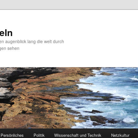
zeln
en augenblick lang die welt durch
gen sehen
Persönliches
Politik
Wissenschaft und Technik
Netzkultur
 primary content
 secondary content