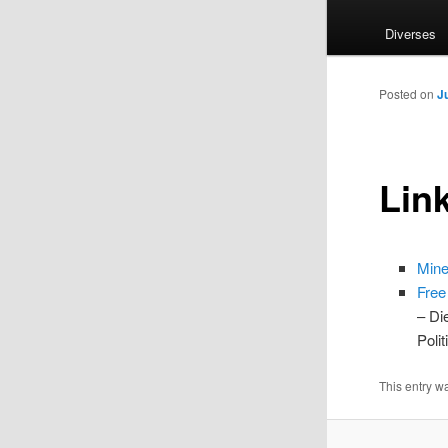
Diverses
Posted on
J
Lin
Min
Free
– Di
Polit
This entry w