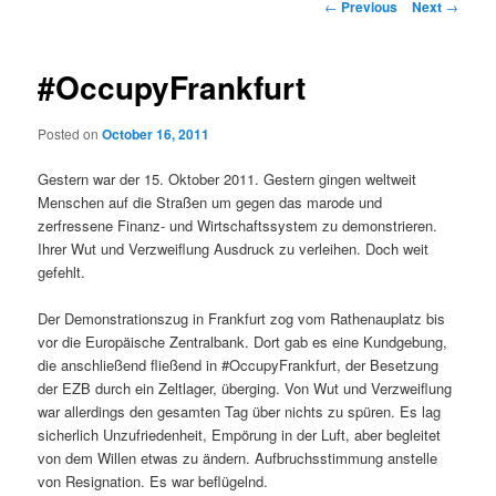
Post navigation
←
Previous
Next
→
#OccupyFrankfurt
Posted on
October 16, 2011
Gestern war der 15. Oktober 2011. Gestern gingen weltweit
Menschen auf die Straßen um gegen das marode und
zerfressene Finanz- und Wirtschaftssystem zu demonstrieren.
Ihrer Wut und Verzweiflung Ausdruck zu verleihen. Doch weit
gefehlt.
Der Demonstrationszug in Frankfurt zog vom Rathenauplatz bis
vor die Europäische Zentralbank. Dort gab es eine Kundgebung,
die anschließend fließend in #OccupyFrankfurt, der Besetzung
der EZB durch ein Zeltlager, überging. Von Wut und Verzweiflung
war allerdings den gesamten Tag über nichts zu spüren. Es lag
sicherlich Unzufriedenheit, Empörung in der Luft, aber begleitet
von dem Willen etwas zu ändern. Aufbruchsstimmung anstelle
von Resignation. Es war beflügelnd.