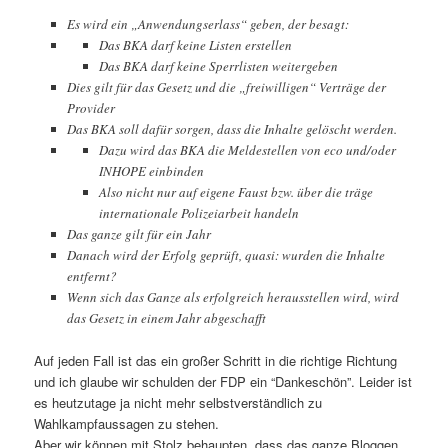
Es wird ein „Anwendungserlass“ geben, der besagt:
Das BKA darf keine Listen erstellen
Das BKA darf keine Sperrlisten weitergeben
Dies gilt für das Gesetz und die „freiwilligen“ Verträge der
Provider
Das BKA soll dafür sorgen, dass die Inhalte gelöscht werden.
Dazu wird das BKA die Meldestellen von eco und/oder
INHOPE einbinden
Also nicht nur auf eigene Faust bzw. über die träge
internationale Polizeiarbeit handeln
Das ganze gilt für ein Jahr
Danach wird der Erfolg geprüft, quasi: wurden die Inhalte
entfernt?
Wenn sich das Ganze als erfolgreich herausstellen wird, wird
das Gesetz in einem Jahr abgeschafft
Auf jeden Fall ist das ein großer Schritt in die richtige Richtung
und ich glaube wir schulden der FDP ein “Dankeschön”. Leider ist
es heutzutage ja nicht mehr selbstverständlich zu
Wahlkampfaussagen zu stehen.
Aber wir können mit Stolz behaupten, dass das ganze Bloggen,