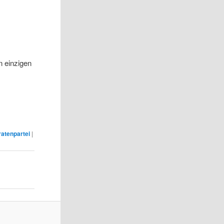
 einzigen
ratenpartei
|