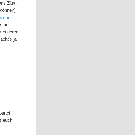
ns Zitat –
 können)
ramm
.
as an
mmentieren
acht’s ja
artei
es euch