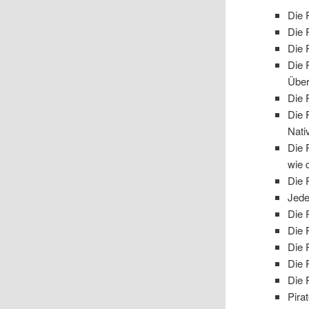
Die 
Die 
Die 
Die 
Über
Die 
Die 
Nati
Die 
wie 
Die 
Jede
Die 
Die 
Die 
Die 
Die 
Pira