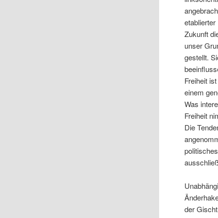
angebracht
etablierte
Zukunft di
unser Gru
gestellt. 
beeinfluss
Freiheit i
einem geno
Was intere
Freiheit n
Die Tende
angenomme
politische
ausschließ
Unabhängig
Änderhaken
der Gischt