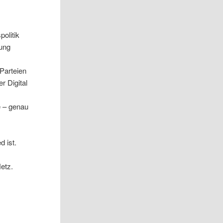
olitik
tung
Parteien
r Digital
e – genau
d ist.
etz.