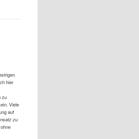
strigen
ch hier
n zu
ein. Viele
ung auf
nsatz zu
 ohne