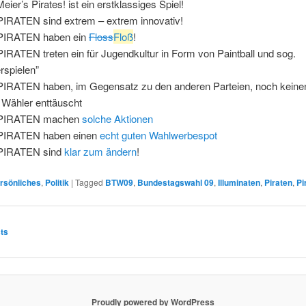
eier’s Pirates! ist ein erstklassiges Spiel!
PIRATEN sind extrem – extrem innovativ!
PIRATEN haben ein
Floss
Floß
!
PIRATEN treten ein für Jugendkultur in Form von Paintball und sog.
erspielen”
PIRATEN haben, im Gegensatz zu den anderen Parteien, noch keinen
r Wähler enttäuscht
 PIRATEN machen
solche Aktionen
PIRATEN haben einen
echt guten Wahlwerbespot
 PIRATEN sind
klar zum ändern
!
rsönliches
,
Politik
|
Tagged
BTW09
,
Bundestagswahl 09
,
Illuminaten
,
Piraten
,
Pi
ation
ts
Proudly powered by WordPress