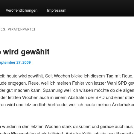
Veröffentlichungen
Impressum
VES:
PIRATENPARTEI
 wird gewählt
eptember 27, 2009
eit: heute wird gewählt. Seit Wochen blicke ich diesem Tag mit Reu
ude entgegen. Reue, weil ich meinen Fehler von letzter Wahl SPD ge
der gut machen kann. Spannung weil ich wissen möchte ob die allge
der letzten Wochen auch in einem Abstrafen der SPD und einer stär
ren wird und letztendlich Vorfreude, weil ich heute meinen Änderhak
n wurden in den letzten Wochen stark diskutiert und gerade auch aus
ierten Blogosphäre stark kritisiert. Bei aller Kritik, ob sie nun überspit