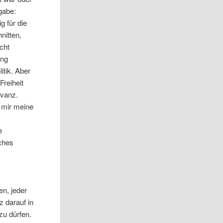
fgabe:
g für die
nitten,
cht
ung
itik. Aber
Freiheit
evanz.
r mir meine
e
ches
en, jeder
z darauf in
zu dürfen.