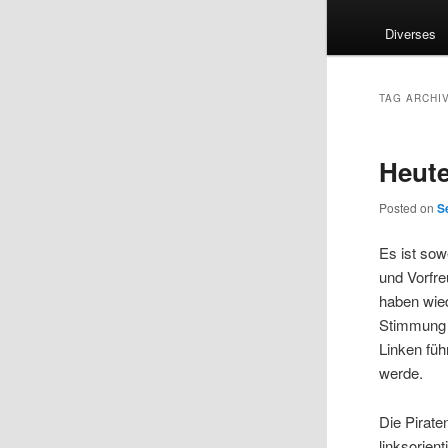
Diverses
TAG ARCHI
Heute
Posted on
S
Es ist sow
und Vorfre
haben wie
Stimmung 
Linken füh
werde.
Die Pirate
linksorient