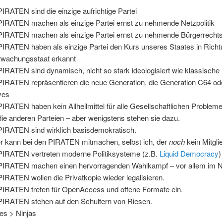
PIRATEN sind die einzige aufrichtige Partei
PIRATEN machen als einzige Partei ernst zu nehmende Netzpolitik
PIRATEN machen als einzige Partei ernst zu nehmende Bürgerrechtsp
PIRATEN haben als einzige Partei den Kurs unseres Staates in Rich
wachungsstaat erkannt
PIRATEN sind dynamisch, nicht so stark ideologisiert wie klassische 
PIRATEN repräsentieren die neue Generation, die Generation C64 ode
ves
PIRATEN haben kein Allheilmittel für alle Gesellschaftlichen Problem
die anderen Parteien – aber wenigstens stehen sie dazu.
PIRATEN sind wirklich basisdemokratisch.
r kann bei den PIRATEN mitmachen, selbst ich, der
noch
kein Mitglie
PIRATEN vertreten moderne Politiksysteme (z.B.
Liquid Democracy
)
PIRATEN machen einen hervorragenden Wahlkampf – vor allem im N
PIRATEN wollen die Privatkopie wieder legalisieren.
PIRATEN treten für OpenAccess und offene Formate ein.
PIRATEN stehen auf den Schultern von Riesen.
tes > Ninjas