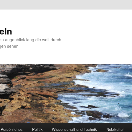
zeln
en augenblick lang die welt durch
gen sehen
Persönliches
Politik
Wissenschaft und Technik
Netzkultur
 primary content
 secondary content