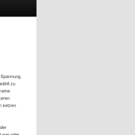
e, Spannung
wählt zu
meine
keren
en setzen
 der
zt war oder