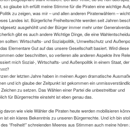
, so glaube ich erfüllt meine Stimme für die Piraten eine wichtige Au
r Politik zu zeigen, was mir – und allen anderen Piratenwählern – wichti
eses Landes ist. Bürgerliche Freiheitsrechte werden seit Jahren besch
ndgesetz ausgehöhlt und der Bürger immer mehr unter Generalverda
Sicherlich gibt es auch andere Wichtige Dinge, die eine Wahlentscheid
en sollten: Wirtschafts- und Sozialpolitik, Umweltschutz und Außenpol
st das Elementare Gut auf das unsere Gesellschaft basiert. Wird diese 
mmen oder beschnitten, so verlieren alle anderen Aspekte ihre Rel
ssiert mich Sozial-, Wirtschafts- und Außenpolitik in einem Staat, de
immt?
nzen der letzten Jahre haben in meinen Augen dramatische Ausmaß
n und ich glaube der Zeitpunkt ist gekommen ein unmissverständli
s Zeichen zu setzen. Das Wählen einer Partei die unbestreitbar und
lich für Bürgerrechte einsteht ist eben genau das.
 davon wie viele Wähler die Piraten heute werden mobilisieren könn
 ist ein klares Bekenntnis zu unseren Bürgerrechte. Und ich bin stol
 des “Freiheit!” schreienden Meeres aus Stimmen auch meine hören 