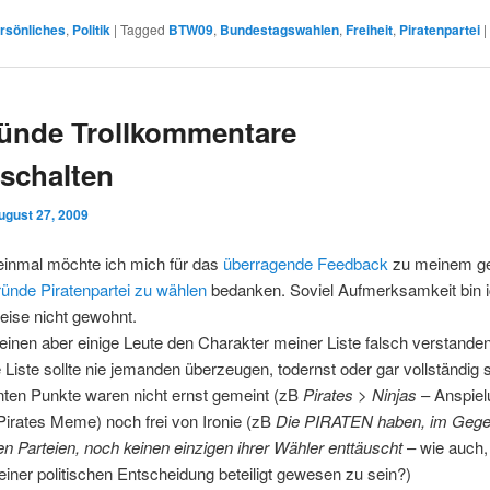
rsönliches
,
Politik
|
Tagged
BTW09
,
Bundestagswahlen
,
Freiheit
,
Piratenpartei
|
ünde Trollkommentare
uschalten
ugust 27, 2009
einmal möchte ich mich für das
überragende
Feedback
zu meinem ge
ünde Piratenpartei zu wählen
bedanken. Soviel Aufmerksamkeit bin i
eise nicht gewohnt.
einen aber einige Leute den Charakter meiner Liste falsch verstande
 Liste sollte nie jemanden überzeugen, todernst oder gar vollständig s
nten Punkte waren nicht ernst gemeint (zB
Pirates > Ninjas
– Anspiel
Pirates Meme) noch frei von Ironie (zB
Die PIRATEN haben, im Gege
n Parteien, noch keinen einzigen ihrer Wähler enttäuscht
– wie auch,
einer politischen Entscheidung beteiligt gewesen zu sein?)