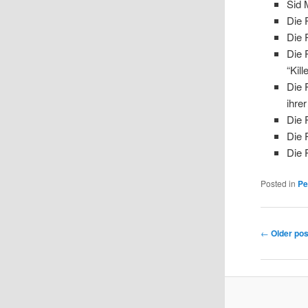
Sid M
Die 
Die 
Die 
“Kill
Die 
ihre
Die
Die 
Die
Posted in
Pe
Post navig
←
Older pos