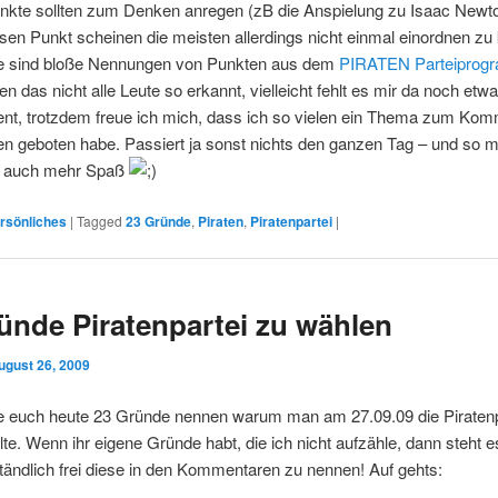
nkte sollten zum Denken anregen (zB die Anspielung zu Isaac Newto
sen Punkt scheinen die meisten allerdings nicht einmal einordnen zu
e sind bloße Nennungen von Punkten aus dem
PIRATEN Parteiprog
en das nicht alle Leute so erkannt, vielleicht fehlt es mir da noch etw
ent, trotzdem freue ich mich, dass ich so vielen ein Thema zum Ko
n geboten habe. Passiert ja sonst nichts den ganzen Tag – und so m
h auch mehr Spaß
rsönliches
|
Tagged
23 Gründe
,
Piraten
,
Piratenpartei
|
ünde Piratenpartei zu wählen
ugust 26, 2009
e euch heute 23 Gründe nennen warum man am 27.09.09 die Piratenp
lte. Wenn ihr eigene Gründe habt, die ich nicht aufzähle, dann steht 
tändlich frei diese in den Kommentaren zu nennen! Auf gehts: