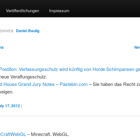
Veröffentlichungen
Impressum
Daniel Baulig
CHIVES:
ation
ts
Ne
Postillon: Verfassungsschutz wird künftig von Horde Schimpansen ge
neue Veraffungsschutz.
d House Grand Jury Notes – Pastebin.com
– Sie haben das Recht z
eigen.
uly 17, 2012
|
eCraftWebGL
– Minecraft. WebGL.