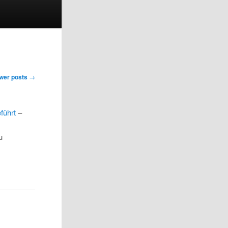
wer posts
→
führt
–
u