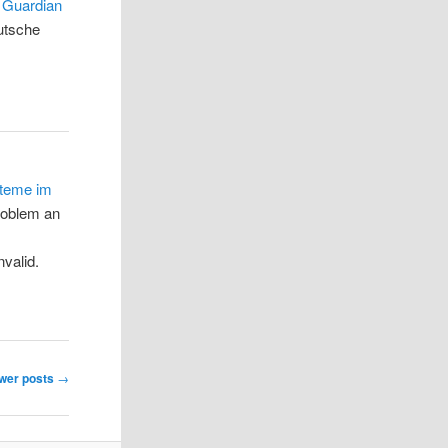
e Guardian
utsche
steme im
roblem an
valid.
wer posts
→