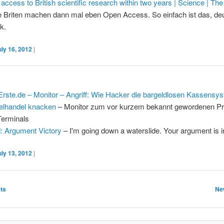
 access to British scientific research within two years | Science | Th
e Briten machen dann mal eben Open Access. So einfach ist das, de
ik.
uly 16, 2012
|
rste.de – Monitor – Angriff: Wie Hacker die bargeldlosen Kassensy
elhandel knacken
– Monitor zum vor kurzem bekannt gewordenen P
erminals
: Argument Victory
– I'm going down a waterslide. Your argument is in
uly 13, 2012
|
ation
ts
Ne