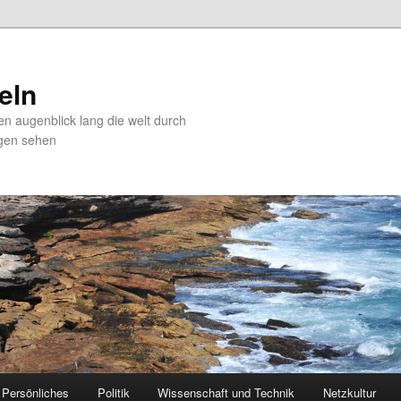
zeln
en augenblick lang die welt durch
gen sehen
Persönliches
Politik
Wissenschaft und Technik
Netzkultur
 primary content
 secondary content