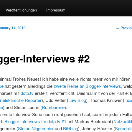
Veröffentlichungen
Impressum
Post nav
←
Previo
anuary 14, 2010
gger-Interviews #2
inmal Frohes Neues! Ich habe eine weile nichts mehr von mir hören 
se
hat gestern allerdings die
zweite Reihe an Blogger-Interviews
, wel
arbeit mit
dctp.tv
erstellt, veröffentlicht. Diesmal mit von der Partie: 
r elektrische Reporter
), Udo Vetter (
Law Blog
), Thomas Knüwer (
Indi
he
) und Stefan Laurin (
Ruhrbarone
).
ie erste Interview-Serie noch nicht gesehen habt, sie ist in jedem Fall
rt:
Blogger-Interviews für dctp.tv #1
mit Markus Beckedahl (
Netzpoliti
gemeier (
Stefan Niggemeier
und
Bildblog
), Johnny Häusler (
Spreebli