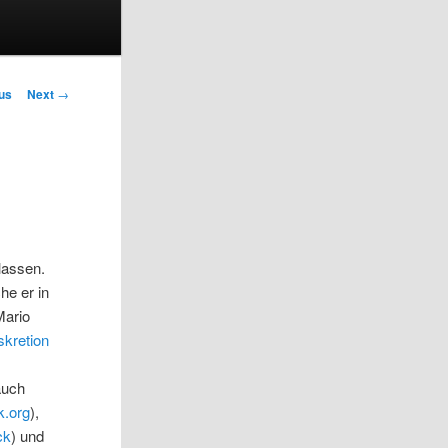
igation
us
Next
→
lassen.
che er in
Mario
skretion
 auch
k.org
),
ck
) und