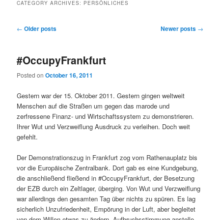
CATEGORY ARCHIVES:
PERSÖNLICHES
Post navigation
←
Older posts
Newer posts
→
#OccupyFrankfurt
Posted on
October 16, 2011
Gestern war der 15. Oktober 2011. Gestern gingen weltweit
Menschen auf die Straßen um gegen das marode und
zerfressene Finanz- und Wirtschaftssystem zu demonstrieren.
Ihrer Wut und Verzweiflung Ausdruck zu verleihen. Doch weit
gefehlt.
Der Demonstrationszug in Frankfurt zog vom Rathenauplatz bis
vor die Europäische Zentralbank. Dort gab es eine Kundgebung,
die anschließend fließend in #OccupyFrankfurt, der Besetzung
der EZB durch ein Zeltlager, überging. Von Wut und Verzweiflung
war allerdings den gesamten Tag über nichts zu spüren. Es lag
sicherlich Unzufriedenheit, Empörung in der Luft, aber begleitet
von dem Willen etwas zu ändern. Aufbruchsstimmung anstelle