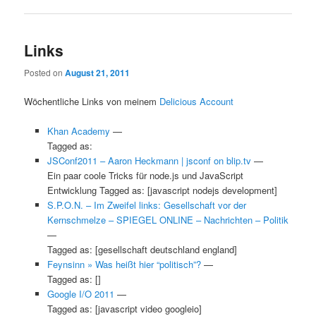
Links
Posted on
August 21, 2011
Wöchentliche Links von meinem
Delicious Account
Khan Academy
—
Tagged as:
JSConf2011 – Aaron Heckmann | jsconf on blip.tv
—
Ein paar coole Tricks für node.js und JavaScript
Entwicklung Tagged as: [javascript nodejs development]
S.P.O.N. – Im Zweifel links: Gesellschaft vor der
Kernschmelze – SPIEGEL ONLINE – Nachrichten – Politik
—
Tagged as: [gesellschaft deutschland england]
Feynsinn » Was heißt hier “politisch”?
—
Tagged as: []
Google I/O 2011
—
Tagged as: [javascript video googleio]