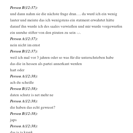
Person B(12:37):
und dann nahm sie die nächste frage dran…. da wurd ich ein wenig
lauter und meinte das ich wenigstens ein statment erwahrtet hätte
darauf ihn wurde ich des saales verwießen und mir wurde vorgewurfen
ein unruhe stifter von den piraten zu sein -.-.
Person A(12:37):
nein nicht im ernst
Person B(12:37):
weil ich mal vor 3 jahren oder so was für die unterschrieben habe
das die in hessen als partei annerkant werden
hart oder
Person A(12:38):
ach du scheiße
Person B(12:38):
daten schutz is net mehr ne
Person A(12:38):
die haben das echt gewusst?
Person B(12:38):
japs
Person A(12:38):
das is ja krank