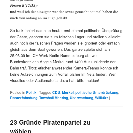
Person B(12:38):
und weil ich der einzigste war der sowas gemacht hat mal haben die
mich von anfang an im auge gehabt
So funktioniert das also heute: erst einmal politische Überprüfung
der Gäste, gehören sie zum falschen Lager und stellen vielleicht
auch noch die falschen Fragen werden sie ignoriert oder einfach
gleich aus dem Saal geworfen. Das ganze spielte sich am
25.08.09 im ICE Werk Berlin-Rummelsburg ab, wo
Bundeskanzlerin Angela Merkel rund 1400 Auszubildende der
Bahn traf. Trotz etlicher anwesender Kamera-Teams konnte ich
keine Aufzeichnungen zum Vorfall bisher im Netz finden. Wer
visuelles oder Audiomaterial dazu hat, bitte melden!
Posted in
Politik
|
Tagged
CDU
,
Merkel
,
politische Unterdrückung
,
Rasterfahndung
,
Townhall Meeting
,
Überwachung
,
Willkürr
|
23 Gründe Piratenpartei zu
wählen