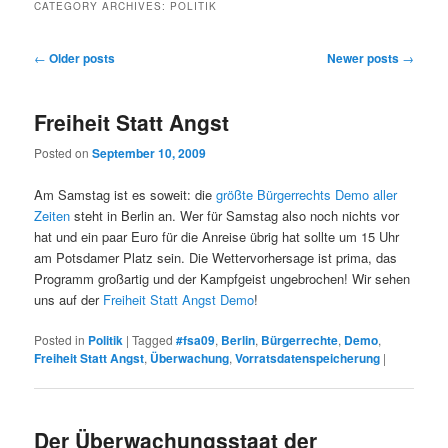
CATEGORY ARCHIVES:
POLITIK
Post navigation
←
Older posts
Newer posts
→
Freiheit Statt Angst
Posted on
September 10, 2009
Am Samstag ist es soweit: die
größte Bürgerrechts Demo aller
Zeiten
steht in Berlin an. Wer für Samstag also noch nichts vor
hat und ein paar Euro für die Anreise übrig hat sollte um 15 Uhr
am Potsdamer Platz sein. Die Wettervorhersage ist prima, das
Programm großartig und der Kampfgeist ungebrochen! Wir sehen
uns auf der
Freiheit Statt Angst Demo
!
Posted in
Politik
|
Tagged
#fsa09
,
Berlin
,
Bürgerrechte
,
Demo
,
Freiheit Statt Angst
,
Überwachung
,
Vorratsdatenspeicherung
|
Der Überwachungsstaat der