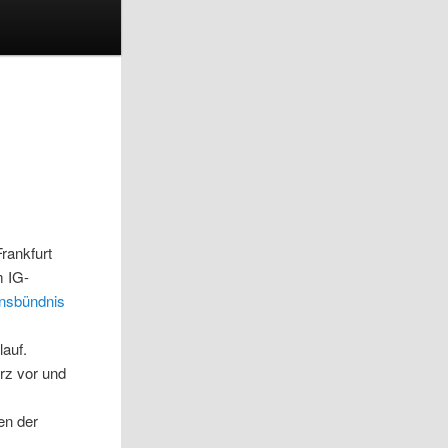
rankfurt
m IG-
onsbündnis
lauf.
rz vor und
en der