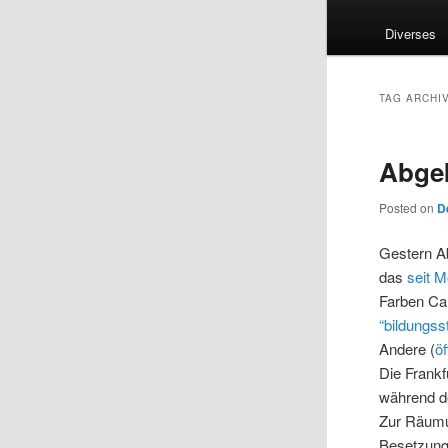
Diverses
TAG ARCHI
Abgek
Posted on
D
Gestern Ab
das
seit 
Farben Ca
“bildungsst
Andere (
öf
Die Frank
während 
Zur Räumu
Besetzung