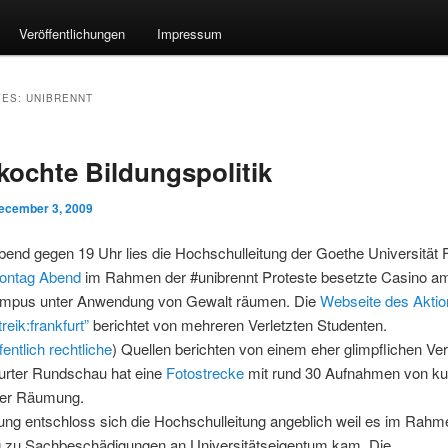
Veröffentlichungen
Impressum
VES:
UNIBRENNT
ochte Bildungspolitik
ecember 3, 2009
end gegen 19 Uhr lies die Hochschulleitung der Goethe Universität F
Montag Abend
im Rahmen der #unibrennt Proteste besetzte Casino a
mpus unter Anwendung von Gewalt räumen. Die
Webseite des Akti
reik:frankfurt”
berichtet von mehreren Verletzten Studenten.
fentlich
rechtliche
) Quellen berichten von einem eher glimpflichen Ver
furter Rundschau hat eine
Fotostrecke
mit rund 30 Aufnahmen von ku
der Räumung.
ng entschloss sich die Hochschulleitung angeblich weil es im Rahm
 zu Sachbeschädigungen an Universitätseigentum kam. Die